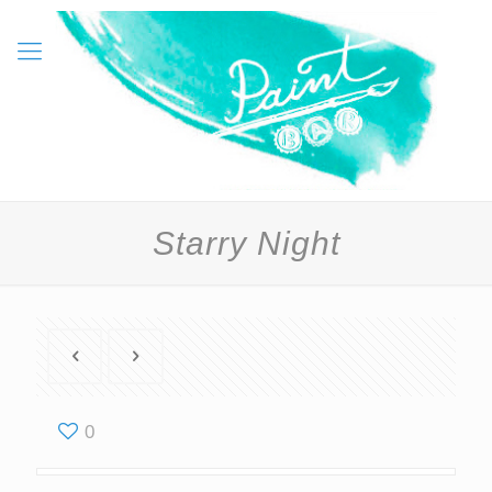
Starry Night
0