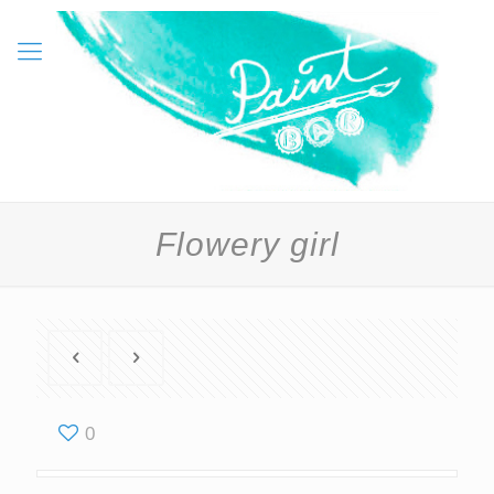
Flowery girl
0