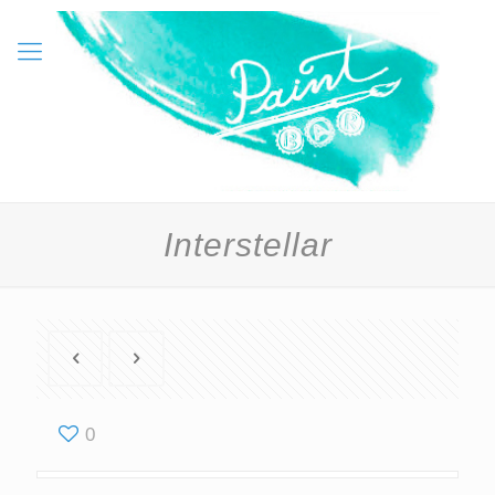
Interstellar
0